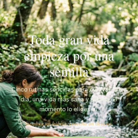
NUNCA ES TARDE
Toda gran vida
empieza por una
semilla
Cinco rutinas sencillas para cultivar, día a
día, una vida más sana y serena. El
momento lo eliges tú.
Siembra un hábito, cosecha un destino.